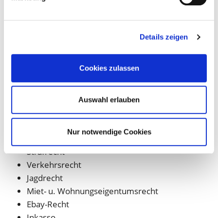
Baurecht - privates
Arbeitsrecht
Handelsrecht
Details zeigen
Straßenverkehrsrecht
Franz Ruhwinkel
Cookies zulassen
Weitere Fachbereiche
Auswahl erlauben
Reiserecht
Ordnungswidrigkeiten
Nur notwendige Cookies
Vertragsrecht
Strafrecht
Verkehrsrecht
Jagdrecht
Miet- u. Wohnungseigentumsrecht
Ebay-Recht
Inkasso