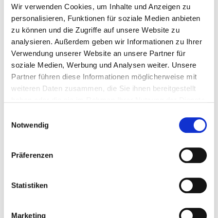
Wir verwenden Cookies, um Inhalte und Anzeigen zu
personalisieren, Funktionen für soziale Medien anbieten
zu können und die Zugriffe auf unsere Website zu
analysieren. Außerdem geben wir Informationen zu Ihrer
Michael Kottig
Verwendung unserer Website an unsere Partner für
soziale Medien, Werbung und Analysen weiter. Unsere
Fachanwalt für Versicherungsrecht
Partner führen diese Informationen möglicherweise mit
Sozialversicherungsrecht
weiteren Daten zusammen, die Sie ihnen bereitgestellt
Fachanwalt für Miet- und
haben oder die sie im Rahmen Ihrer Nutzung der Dienste
Wohnungseigentumsrecht
gesammelt haben.
Einwilligungsauswahl
Verkehrsrecht
Notwendig
Michael Lammers
Präferenzen
Familienrecht
Statistiken
Matthias Reckels
Werkvertragsrecht
Marketing