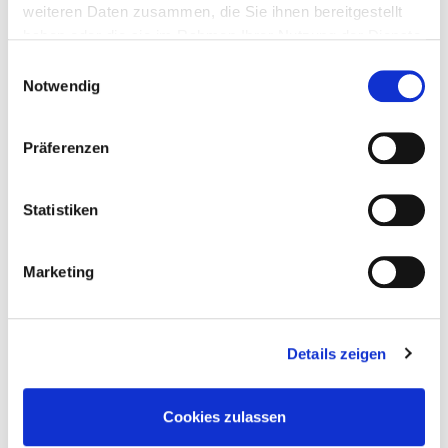
weiteren Daten zusammen, die Sie ihnen bereitgestellt
YouTube
haben oder die sie im Rahmen Ihrer Nutzung der Dienste
gesammelt haben.
Einwilligungsauswahl
Notwendig
© 2026 Verband Wohneigentum NRW e.V.
Präferenzen
Datenschutzerklärung
Impressum
Sitemap
Statistiken
Kontakt
Marketing
Details zeigen
Cookies zulassen