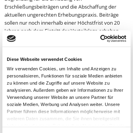
Erschließungsbeiträgen und die Abschaffung der
aktuellen ungerechten Erhebungspraxis. Beiträge
sollen nur noch innerhalb einer Höchstfrist von 20
Jahren nach dem Eintritt der Vorteilslage erhoben
werden dürfen. Die Betroffenen müssen in einem
überblickbaren Zeitraum absehen können, welche
finanziellen Belastungen auf sie zukommen können.
Diese Webseite verwendet Cookies
Unsere Frage an die Parteien:
Wir verwenden Cookies, um Inhalte und Anzeigen zu
Wann wird die Landesregierung eine
personalisieren, Funktionen für soziale Medien anbieten
Entscheidung für ein Modell treffen?
zu können und die Zugriffe auf unsere Website zu
analysieren. Außerdem geben wir Informationen zu Ihrer
3. Straßenausbaubeiträge
Verwendung unserer Website an unsere Partner für
soziale Medien, Werbung und Analysen weiter. Unsere
Wir treten für eine Abschaffung der ungerechten
Partner führen diese Informationen möglicherweise mit
Straßenausbaubeiträge ein. Das
weiteren Daten zusammen, die Sie ihnen bereitgestellt
haben oder die sie im Rahmen Ihrer Nutzung der Dienste
Kommunalabgabengesetz nimmt auf kommunaler
gesammelt haben.