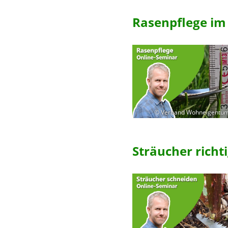
Rasenpflege i
© Verband Wohneigentum
Sträucher richt