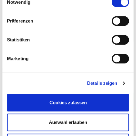
Notwendig
Präferenzen
Ansehen
Download
Statistiken
Marketing
Mitgliedschaft – Verband
Wohneigentum NRW e.V.
Details zeigen
Unsere Inklusiv-Leistungen
Cookies zulassen
Auswahl erlauben