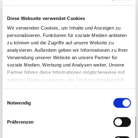
Streit mit den Nachbarn, besonders in
Mehrfamilienhäusern. Worauf beim Grillen auf
dem Balkon geachtet werden sollte.
Diese Webseite verwendet Cookies
Wir verwenden Cookies, um Inhalte und Anzeigen zu
personalisieren, Funktionen für soziale Medien anbieten
Welche Regelungen für das Grillen auf
zu können und die Zugriffe auf unsere Website zu
analysieren. Außerdem geben wir Informationen zu Ihrer
dem Balkon gelten
Verwendung unserer Website an unsere Partner für
soziale Medien, Werbung und Analysen weiter. Unsere
Partner führen diese Informationen möglicherweise mit
weiteren Daten zusammen, die Sie ihnen bereitgestellt
haben oder die sie im Rahmen Ihrer Nutzung der Dienste
gesammelt haben.
Einwilligungsauswahl
Was tun bei Lärmbelästigung durch
Notwendig
Nachbarn?
Präferenzen