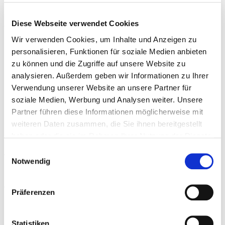
bekommen – ein guter Rechtsschutz ist hier enorm
Diese Webseite verwendet Cookies
wichtig. Genau das bietet unsere
Rechtsschutzversicherung für Haus- und Grundbesitz
,
Wir verwenden Cookies, um Inhalte und Anzeigen zu
personalisieren, Funktionen für soziale Medien anbieten
die für Sie bereits im Mitgliedsbeitrag enthalten ist. Im
zu können und die Zugriffe auf unsere Website zu
Rechtsschutzfall erhalten Sie nicht nur bis zu 500.000
analysieren. Außerdem geben wir Informationen zu Ihrer
Euro Vorschuss etwa für Rechtsanwalt und Gutachter,
Verwendung unserer Website an unsere Partner für
sondern auch eine kostenlose Rechtsberatung.
soziale Medien, Werbung und Analysen weiter. Unsere
Partner führen diese Informationen möglicherweise mit
Haftpflicht:
Wir alle wissen, wie wichtig eine private
weiteren Daten zusammen, die Sie ihnen bereitgestellt
Haftpflichtversicherung ist, falls mal ein Dritter durch
haben oder die sie im Rahmen Ihrer Nutzung der Dienste
unser Fehlverhalten zu Schaden kommt. Doch diese
gesammelt haben.
Einwilligungsauswahl
Versicherung deckt bei (zukünftigen)
Notwendig
Immobilienbesitzern nicht unbedingt alle Haftpflicht-
Ansprüche ab. Besonders kritisch wird es, wenn Sie in
Präferenzen
Ihrem Haus eine Wohnung vermieten.
Beispiele: Sie haben bei Glätte vergessen, den Zugang
Statistiken