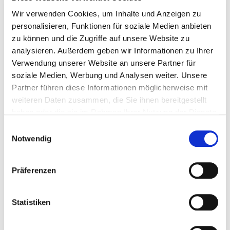
Bauherrenberater,
Wir verwenden Cookies, um Inhalte und Anzeigen zu
Beratung zur Beauftragung einer Fachplanung und
personalisieren, Funktionen für soziale Medien anbieten
zu Angeboten,
zu können und die Zugriffe auf unsere Website zu
Prüfen von Angeboten, Planungsunterlagen und
analysieren. Außerdem geben wir Informationen zu Ihrer
Leistungsverzeichnissen,
Verwendung unserer Website an unsere Partner für
Unterstützung bei Vertragsverhandlungen,
soziale Medien, Werbung und Analysen weiter. Unsere
Firmen-Check mit Wirtschaftsauskünften über
Partner führen diese Informationen möglicherweise mit
Firmen,
weiteren Daten zusammen, die Sie ihnen bereitgestellt
Baubegleitende Qualitätskontrolle,
haben oder die sie im Rahmen Ihrer Nutzung der Dienste
gesammelt haben.
Beratung zu Eigenleistungen,
Einwilligungsauswahl
Notwendig
Unterstützung beim Auftreten von Baumängeln
und Konfliktsituationen während der
Baumaßnahmen bzw. in der Gewährleistungsfrist,
Präferenzen
Fachtechnische Unterstützung bei Rechtsstreiten.
Statistiken
Die Bauberatung wird im Rahmen einer Mitgliedschaft
im Bauherren-Schutzbund e.V. angeboten – die