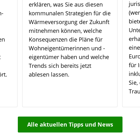
juri
erklären, was Sie aus diesen
(we
n­
kommunalen Strategien für die
bie
Wärmeversorgung der Zukunft
Unt
mitnehmen können, welche
erha
en
Konsequenzen die Pläne für
eine
Wohneigentümerinnen und -
Eur
t
eigentümer haben und welche
für 
Trends sich bereits jetzt
inkl
rt.
ablesen lassen.
Sie,
Tra
Alle aktuellen Tipps und News