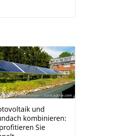
© René Notenbomer – stock.adobe.com
tovoltaik und
ündach kombinieren:
profitieren Sie