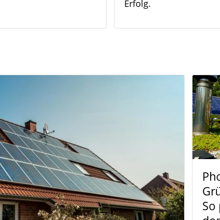
Erfolg.
Pho
Gr
So 