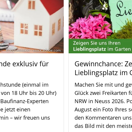
© Joyfotoliakid – stock.adobe.com
de exklusiv für
Gewinnchance: Zei
Lieblingsplatz im 
chstunde (einmal im
Machen Sie mit und ge
on 18 Uhr bis 20 Uhr)
Glück zwei Freikarten 
 Baufinanz-Experten
NRW in Neuss 2026. Po
e jetzt einen
August ein Foto Ihres 
min – wir freuen uns
den Kommentaren unse
das Bild mit den meiste