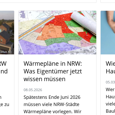
ative KI)
© Olivier-Tuffé – stock.adobe.com
NRW
Wärmepläne in NRW:
Wie
und
Was Eigentümer jetzt
Hau
wissen müssen
05.0
Wer 
08.05.2026
Hau
m
Spätestens Ende Juni 2026
viel
ge zu
müssen viele NRW-Städte
Bau
Wärmepläne vorlegen. Wir