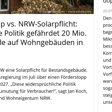
do
20.0
© diyanadimitrova – stock.adobe.com
Den
p vs. NRW-Solarpflicht:
pro
 Politik gefährdet 20 Mio.
beg
Mik
le auf Wohngebäuden in
bess
Kom
und
Vort
NRW eine Solarpflicht für Bestandsgebäude.
Vor
sregierung im Juli über einen Förderstopp
war
027. „Diese widersprüchliche Politik
sog
Zumutung für Verbraucher!“, sagt Jan Koch,
stei
band Wohneigentum NRW.
unse