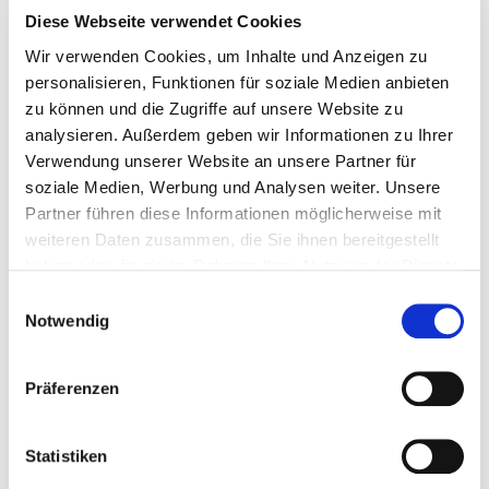
bis zur Mittelrippe.
Diese Webseite verwendet Cookies
Die Früchte des Eingriffligen Weißdorns (
Crataegus
Wir verwenden Cookies, um Inhalte und Anzeigen zu
monogyna
) weisen i.d.R. nur einen Stein auf.
personalisieren, Funktionen für soziale Medien anbieten
zu können und die Zugriffe auf unsere Website zu
Zweigriffliger Weißdorn
analysieren. Außerdem geben wir Informationen zu Ihrer
Verwendung unserer Website an unsere Partner für
Blüte verfügt über zwei Griffel (selten ein oder drei).
soziale Medien, Werbung und Analysen weiter. Unsere
Die Blätter sind nur wenig eingeschnitten. In der
Partner führen diese Informationen möglicherweise mit
Regel nicht bis zur Mittelrippe.
weiteren Daten zusammen, die Sie ihnen bereitgestellt
Die Früchte des Zweigriffligen Weißdorns (
Crataegus
haben oder die sie im Rahmen Ihrer Nutzung der Dienste
laevigata
) weisen zwei Steine auf.
gesammelt haben.
Einwilligungsauswahl
Notwendig
Hinweis:
In der Literatur und den öffentlich
zugänglichen Medien, werden die verschiedenen
Präferenzen
Weißdorn-Arten häufig synonym verwendet; die
einzelnen Arten sollten jedoch über die
Statistiken
botanischen Namen klar definiert werden.