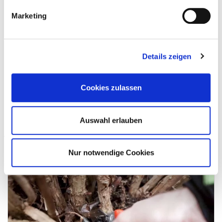
Marketing
Maiglöckchen - Convallaria majalis
Details zeigen
zurück zur Übersicht
Insektenmagnet Gewöhnlicher Natternkopf
Cookies zulassen
Auswahl erlauben
Weitere Beiträge zum Thema Garten
Nur notwendige Cookies