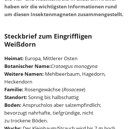
haben wir die wichtigsten Informationen rund
um diesen Insektenmagneten zusammengestellt.
Steckbrief zum Eingriffligen
Weißdorn
Heimat:
Europa, Mittlerer Osten
Botanischer Name:
Crataegus monogyna
Weitere Namen:
Mehlbeerbaum, Hagedorn,
Heckendorn
Familie:
Rosengewächse (
Rosaceae
)
Standort:
Sonnig bis halbschattig
Boden:
Anspruchslos aber salzempfindlich;
bevorzugt nahrhafte, tiefgründige, nicht
zu trockene Böden.
Wuchs:
Der Kleinbaum/Strauch wird bis 7 m hoch