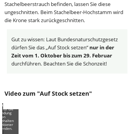
Stachelbeerstrauch befinden, lassen Sie diese
ungeschnitten. Beim Stachelbeer-Hochstamm wird
die Krone stark zurückgeschnitten.
Gut zu wissen: Laut Bundesnaturschutzgesetz
dürfen Sie das „Auf Stock setzen“
nur in der
Zeit vom 1. Oktober bis zum 29. Februar
durchführen. Beachten Sie die Schonzeit!
or Sie
es Video
chauen
nnen,
Video zum "Auf Stock setzen"
n Sie die
keting-
okies
ptieren,
r für die
bindung
von
inhalten
tanbieter
wenden.