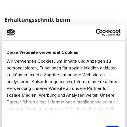
Erhaltungsschnitt beim
Stachelbeerbäumchen
Beim Hochstamm entspringen die Triebe „eine Etage
höher“. Schneiden Sie die Krone Ihres Stachelbeer-
Diese Webseite verwendet Cookies
Hochstamms
nur auslichtend
, so wie bei
Wir verwenden Cookies, um Inhalte und Anzeigen zu
Sträuchern. Das bedeutet, nach innen wachsende
personalisieren, Funktionen für soziale Medien anbieten
Triebe, reibende, schlecht entwickelte und alte Triebe
zu können und die Zugriffe auf unsere Website zu
werden herausgeschnitten. Der Schnitt wird
auf
analysieren. Außerdem geben wir Informationen zu Ihrer
Astring
ausgeführt. Längere Triebe können Sie über
Verwendung unserer Website an unsere Partner für
das Ableiten reduzieren. Wenn Triebe unterhalb der
soziale Medien, Werbung und Analysen weiter. Unsere
Veredelungsstelle entspringen, sollten Sie diese noch
Partner führen diese Informationen möglicherweise mit
im selben Jahr ausreißen.
weiteren Daten zusammen, die Sie ihnen bereitgestellt
haben oder die sie im Rahmen Ihrer Nutzung der Dienste
Pflanzschnitt an Stachelbeere
gesammelt haben.
Einwilligungsauswahl