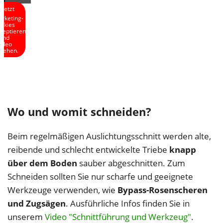
Jetzt
rketing-
okies
zeptieren
und
ideo
sehen.
Wo und womit schneiden?
Beim regelmäßigen Auslichtungsschnitt werden alte,
reibende und schlecht entwickelte Triebe
knapp
über dem Boden
sauber abgeschnitten. Zum
Schneiden sollten Sie nur scharfe und geeignete
Werkzeuge verwenden, wie
Bypass-Rosenscheren
und Zugsägen
. Ausführliche Infos finden Sie in
unserem
Video "Schnittführung und Werkzeug"
.