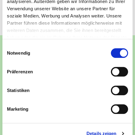
Beratung im Rahmen des Webinars nicht geleistet
analysieren. Außerdem geben wir Informationen zu Ihrer
Verwendung unserer Website an unsere Partner für
werden kann.
soziale Medien, Werbung und Analysen weiter. Unsere
Partner führen diese Informationen möglicherweise mit
weiteren Daten zusammen, die Sie ihnen bereitgestellt
haben oder die sie im Rahmen Ihrer Nutzung der Dienste
gesammelt haben.
Einwilligungsauswahl
Die wichtigsten Inhalte:
Notwendig
Wie funktioniert der Strommarkt heutzutage?
Präferenzen
Welche Vor- und Nachteile hat die freie Wahl
des Stromanbieters?
Statistiken
Was sind dynamische und flexible Stromtarife?
Marketing
Welche Tarifmodelle sind die gängigsten?
Wie verändert die Energiewende den
Strommarkt?
Details zeigen