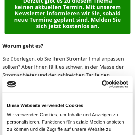
Derzeit gibt es zu diesem Thema
keinen aktuellen Termin. Mit unserem
Newsletter informieren wir Sie, sobald
neue Termine geplant sind. Melden Sie
sich jetzt kostenlos an.
Worum geht es?
Sie überlegen, ob Sie Ihren Stromtarif mal anpassen
sollten? Aber Ihnen fällt es schwer, in der Masse der
Stromanbieter und der zahlreichen Tarife den
Überblick zu behalten? Und was sind überhaupt die viel
beworbenen dynamischen Stromtarife? Höchste Zeit,
dass Sie das kostenlose Webinar mit unserem Energie-
Diese Webseite verwendet Cookies
Experten Dr. Reinhard Loch wahrnehmen. Er erklärt die
wichtigsten Basics rund um Stromtarife und -anbieter.
Wir verwenden Cookies, um Inhalte und Anzeigen zu
personalisieren, Funktionen für soziale Medien anbieten
Hinweis: Bitte beachten Sie, dass eine individuelle
zu können und die Zugriffe auf unsere Website zu