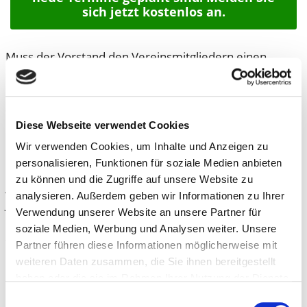
sich jetzt kostenlos an.
Muss der Vorstand den Vereinsmitgliedern einen
Rechenschaftsbericht vortragen? Was muss darin
stehen und welche Angaben dürfen darin niemals
fehlen? Ist der Kassenbericht Teil des
Diese Webseite verwendet Cookies
Rechenschaftsberichts und was muss den Mitgliedern
Wir verwenden Cookies, um Inhalte und Anzeigen zu
an Zahlen und Vermögensfakten mitgeteilt werden?
personalisieren, Funktionen für soziale Medien anbieten
Reicht es aus, die Beitragseinnahmen und Ausgaben als
zu können und die Zugriffe auf unsere Website zu
jeweilige Gesamtsummen zu nennen oder nur das
analysieren. Außerdem geben wir Informationen zu Ihrer
Jahresendergebnis mitzuteilen? Muss der Finanzbericht
Verwendung unserer Website an unsere Partner für
den Mitgliedern schriftlich oder nur mündlich mitgeteilt
soziale Medien, Werbung und Analysen weiter. Unsere
werden? Müssen Abweichungen vom Haushaltsplan
Partner führen diese Informationen möglicherweise mit
bzw. dem festgesetzten Voranschlag des Vorjahres im
weiteren Daten zusammen, die Sie ihnen bereitgestellt
Kassenbericht angeführt werden? Muss vor Abgabe des
haben oder die sie im Rahmen Ihrer Nutzung der Dienste
gesammelt haben.
Kassenberichts eine Kassenprüfung erfolgen. Was ist zu
Einwilligungsauswahl