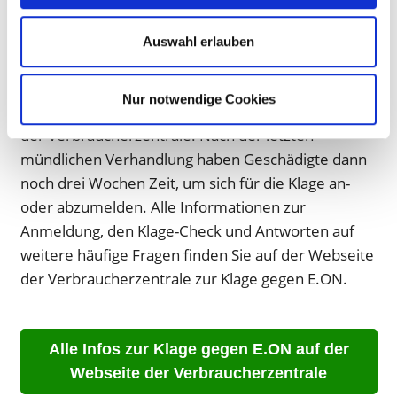
Anbieter“
für Sie zusammengefasst. Jetzt hat die
Verbraucherzentrale den Termin für die mündliche
Auswahl erlauben
Verhandlung beim Oberlandesgericht Hamm
bekanntgegeben: Das Gericht verhandelt am 24.
Nur notwendige Cookies
August. Alle Infos dazu finden Sie auf
dieser Seite
der Verbraucherzentrale. Nach der letzten
mündlichen Verhandlung haben Geschädigte dann
noch drei Wochen Zeit, um sich für die Klage an-
oder abzumelden. Alle Informationen zur
Anmeldung, den Klage-Check und Antworten auf
weitere häufige Fragen finden Sie auf der Webseite
der Verbraucherzentrale zur Klage gegen E.ON.
Alle Infos zur Klage gegen E.ON auf der
Webseite der Verbraucherzentrale