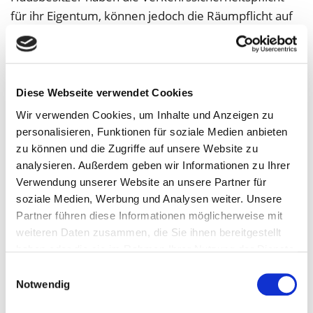
für ihr Eigentum, können jedoch die Räumpflicht auf
den Mieter übertragen. Dies müssen Sie allerdings im
Mietvertrag festschreiben.
Kein Streusalz auf Gehwegen
Diese Webseite verwendet Cookies
Wir verwenden Cookies, um Inhalte und Anzeigen zu
Aus Gründen des Umweltschutzes ist hierzulande der
personalisieren, Funktionen für soziale Medien anbieten
Einsatz von Streusalz auf Gehwegen fast überall
zu können und die Zugriffe auf unsere Website zu
verboten. Ausnahmen gibt es allerdings bei
analysieren. Außerdem geben wir Informationen zu Ihrer
besonders extremen Witterungsbedingungen und für
Verwendung unserer Website an unsere Partner für
gefährliche Stellen wie beispielsweise Steigungen
soziale Medien, Werbung und Analysen weiter. Unsere
bzw. Gefällstücke. Am besten sollte der geräumte
Partner führen diese Informationen möglicherweise mit
Gehweg mit Sand oder Feinsplitt bestreut werden,
weiteren Daten zusammen, die Sie ihnen bereitgestellt
damit keine Rutschgefahr besteht. Sobald Schnee
haben oder die sie im Rahmen Ihrer Nutzung der Dienste
gesammelt haben.
und Eis wieder geschmolzen sind, müssen die Reste
Einwilligungsauswahl
Notwendig
zusammengefegt werden, damit die Gullys nicht
verstopfen.