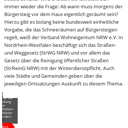
immer wieder die Frage: Ab wann muss morgens der
Bürgersteig vor dem Haus eigentlich geräumt sein?
Hierzu gibt es bislang keine bundesweit einheitliche
Vorgabe, die das Schneeräumen auf Bürgersteigen
regelt, weiß der Verband Wohneigentum NRW e.V. In
Nordrhein-Westfalen beschäftigt sich das Straßen-
und Weggesetz (StrWG NRW) und vor allem das
Gesetz über die Reinigung öffentlicher Straßen
(StrReinG NRW) mit der Winterdienstpflicht. Auch
or Sie
es Video
viele Städte und Gemeinden geben über die
chauen
nnen,
jeweiligen Ortssatzungen Auskunft zu diesem Thema.
n Sie die
keting-
okies
ptieren,
r für die
bindung
von
inhalten
tanbieter
wenden.
Jetzt