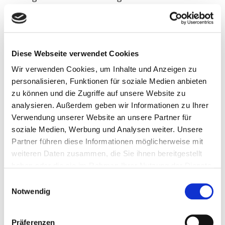
sein. Erhöhungen der Grundsteuer-Hebesätze
können in der Regel nicht rechtlich beanstandet
werden.
Diese Webseite verwendet Cookies
Aber dass es allein aufgrund der langen Untätigkeit
Wir verwenden Cookies, um Inhalte und Anzeigen zu
und der stark veralteten Einheitswerte durch die
personalisieren, Funktionen für soziale Medien anbieten
Reform zu starken individuellen Verschiebungen
zu können und die Zugriffe auf unsere Website zu
kommt, wird kein Grundsteuermodell, kein
analysieren. Außerdem geben wir Informationen zu Ihrer
Einspruch, keine Musterklage und auch kein Hebesatz
Verwendung unserer Website an unsere Partner für
verhindern.
soziale Medien, Werbung und Analysen weiter. Unsere
Partner führen diese Informationen möglicherweise mit
Widerspruch gegen Grundsteuer-
weiteren Daten zusammen, die Sie ihnen bereitgestellt
Bescheid Ihrer Stadt
haben oder die sie im Rahmen Ihrer Nutzung der Dienste
gesammelt haben.
Einwilligungsauswahl
In Ihrem jährlichen Grundsteuerbescheid wird die
Notwendig
Höhe der an die Kommune zu entrichtenden
Grundsteuer festgelegt. Ein Widerspruch gegen
Präferenzen