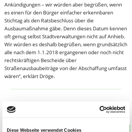
Ankündigungen – wir würden aber begrüßen, wenn
es einen für den Bürger einfacher erkennbaren
Stichtag als den Ratsbeschluss über die
Ausbaumaßnahme gäbe. Denn dieses Datum kennen
oft genug selbst Stadtverwaltungen nicht auf Anhieb.
Wir würden es deshalb begrüßen, wenn grundsätzlich
alle nach dem 1.1.2018 ergangenen oder noch nicht
rechtskräftigen Bescheide über
Straßenausbaubeiträge von der Abschaffung umfasst
wären“, erklärt Dröge.
Vorsicht bei Grundsteuer-Schätzung
zurück zur Übersicht
Lärmbelästigung im Garten: Was Nachbarn dürfen
Diese Webseite verwendet Cookies