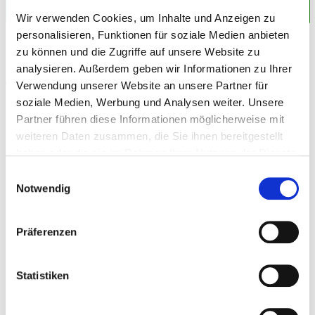
und was nicht
Wir verwenden Cookies, um Inhalte und Anzeigen zu
personalisieren, Funktionen für soziale Medien anbieten
zu können und die Zugriffe auf unsere Website zu
analysieren. Außerdem geben wir Informationen zu Ihrer
Weitere Beiträge zum Thema
Verwendung unserer Website an unsere Partner für
Pressemitteilungen
soziale Medien, Werbung und Analysen weiter. Unsere
Partner führen diese Informationen möglicherweise mit
weiteren Daten zusammen, die Sie ihnen bereitgestellt
haben oder die sie im Rahmen Ihrer Nutzung der Dienste
gesammelt haben.
Einwilligungsauswahl
Notwendig
Präferenzen
Statistiken
© diyanadimitrova – stock.adobe.com