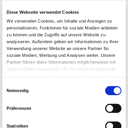
85.000 PV-Module auf Wohngebäuden installiert
Diese Webseite verwendet Cookies
werden. Allein diese Module können über 42.000
Dreipersonenhaushalte bei jährlichem
Wir verwenden Cookies, um Inhalte und Anzeigen zu
personalisieren, Funktionen für soziale Medien anbieten
Durchschnittsverbrauch versorgen. Das geringste
zu können und die Zugriffe auf unsere Website zu
Potenzial für den Ausbau von Solaranlagen auf
analysieren. Außerdem geben wir Informationen zu Ihrer
Wohngebäuden gibt es in sauerländischen
Verwendung unserer Website an unsere Partner für
Nachrodt-Wiblingwerde. Aber selbst dort könnten
soziale Medien, Werbung und Analysen weiter. Unsere
noch knapp 7.400 Module montiert werden, die
Partner führen diese Informationen möglicherweise mit
potenziell Strom für über 3.600
weiteren Daten zusammen, die Sie ihnen bereitgestellt
Dreipersonenhauhalte erzeugen.
haben oder die sie im Rahmen Ihrer Nutzung der Dienste
gesammelt haben.
Einwilligungsauswahl
Downloads:
Notwendig
Hier finden Sie die kommunalscharfen Daten zum
Präferenzen
Download
Hintergrund zur Berechnung:
Statistiken