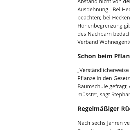
Abstand nicht von de
Ausdehnung. Bei Heck
beachten; bei Hecken
Höhenbegrenzung gibt
des Nachbarn bedacht
Verband Wohneigentum
Schon beim Pfla
„Verständlicherweise 
Pflanze in den Gesetz
Baumschule gefragt,
müsste“, sagt Stephan
Regelmäßiger Rüc
Nach sechs Jahren v