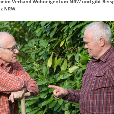
 beim Verband Wohneigentum NRW und gibt Beisp
tz NRW.