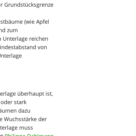
ur Grundstücksgrenze
bstbäume (wie Apfel
and zum
 Unterlage reichen
Mindestabstand von
Unterlage
erlage überhaupt ist,
oder stark
Bäumen dazu
ie Wuchsstärke der
nterlage muss