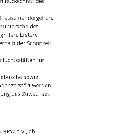
en Rückschnitt des
oft auseinandergehen,
r unterscheidet
riffen. Erstere
erhalb der Schonzeit
fluchtsstätten für
 Gebüsche sowie
oder zerstört werden.
igung des Zuwachses
 NRW e.V., ab