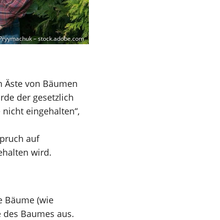
Pryymachuk – stock.adobe.com
en Äste von Bäumen
rde der gesetzlich
nicht eingehalten“,
spruch auf
ehalten wird.
de Bäume (wie
e des Baumes aus.