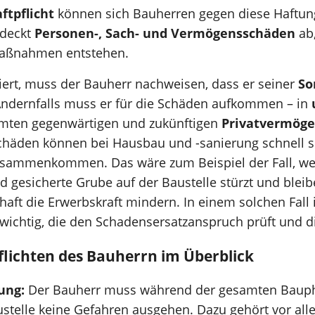
ftpflicht
können sich Bauherren gegen diese Haftun
 deckt
Personen-, Sach- und Vermögensschäden
ab,
maßnahmen entstehen.
iert, muss der Bauherr nachweisen, dass er seiner
So
ndernfalls muss er für die Schäden aufkommen – in
mten gegenwärtigen und zukünftigen
Privatvermög
häden können bei Hausbau und -sanierung schnell si
ammenkommen. Das wäre zum Beispiel der Fall, we
d gesicherte Grube auf der Baustelle stürzt und blei
haft die Erwerbskraft mindern. In einem solchen Fall i
 wichtig, die den Schadensersatzanspruch prüft und 
flichten des Bauherrn im Überblick
ung:
Der Bauherr muss während der gesamten Bauph
stelle keine Gefahren ausgehen. Dazu gehört vor all