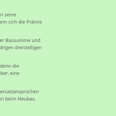
in seine
ann sich die Prämie
 der Bausumme und
rigen dreistelligen
 denn die
aber, eine
sersatzansprüchen
rren beim Neubau