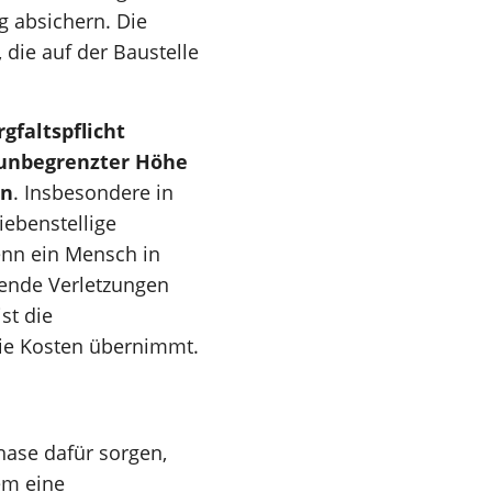
g absichern. Die
 die auf der Baustelle
rgfaltspflicht
unbegrenzter Höhe
en
. Insbesondere in
ebenstellige
nn ein Mensch in
bende Verletzungen
st die
die Kosten übernimmt.
ase dafür sorgen,
em eine