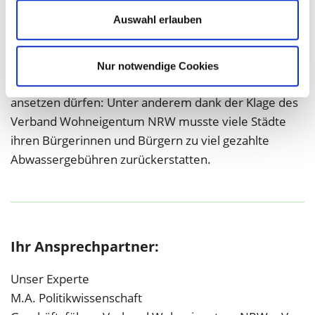
Auswahl erlauben
Rückerstattungen bei Abwassergebühren
Auch wenn die Städte in NRW bei der Kalkulation
Nur notwendige Cookies
ihrer Abwassergebühren wieder überhöhte Zinsen
ansetzen dürfen: Unter anderem dank der Klage des
Verband Wohneigentum NRW musste viele Städte
ihren Bürgerinnen und Bürgern zu viel gezahlte
Abwassergebühren zurückerstatten.
Ihr Ansprechpartner:
Unser Experte
M.A. Politikwissenschaft