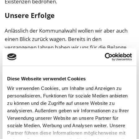
Existenzen bedrohen.
Unsere Erfolge
Anlässlich der Kommunalwahl wollen wir aber auch
einen Blick zurück wagen. Bereits in den
vergangenen Jahren haben wir uns für die Belange
unserer Mitglieder in den Städten stark gemacht und
einige Erfolge verzeichnen können:
Diese Webseite verwendet Cookies
Mehr als 100 Städte haben ermäßigte
Wir verwenden Cookies, um Inhalte und Anzeigen zu
Grundsteuer-Hebesätze beschlossen
personalisieren, Funktionen für soziale Medien anbieten
zu können und die Zugriffe auf unsere Website zu
Durch unser Engagement haben wir in vielen NRW-
analysieren. Außerdem geben wir Informationen zu Ihrer
Städten einen kollektiven Anstieg der Grundsteuer
Verwendung unserer Website an unsere Partner für
für Wohngrundstücke verhindert. Auch wenn die
soziale Medien, Werbung und Analysen weiter. Unsere
getrennten
Partner führen diese Informationen möglicherweise mit