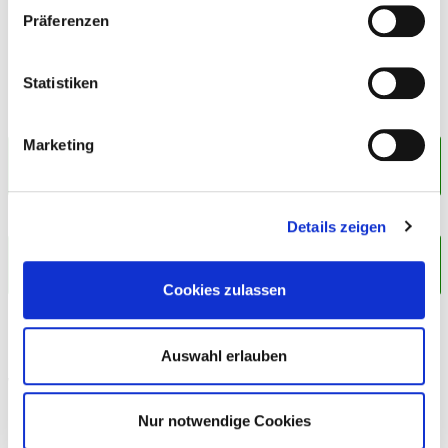
Stephan Dingler
Präferenzen
Statistiken
Marketing
Die wichtigsten Versicherungen für
Hauseigentümer
zurück zur Übersicht
Details zeigen
Buchsbaum schneiden: Wie, wann und womit wird
abgeschnitten?
Cookies zulassen
Auswahl erlauben
Weitere Beiträge zum Thema Recht
Nur notwendige Cookies