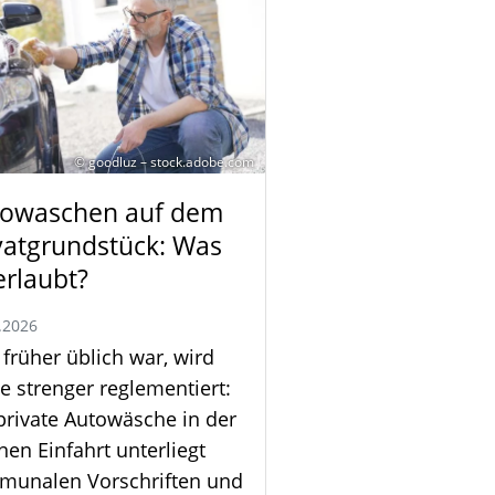
© goodluz – stock.adobe.com
owaschen auf dem
vatgrundstück: Was
 erlaubt?
.2026
früher üblich war, wird
e strenger reglementiert:
private Autowäsche in der
nen Einfahrt unterliegt
munalen Vorschriften und