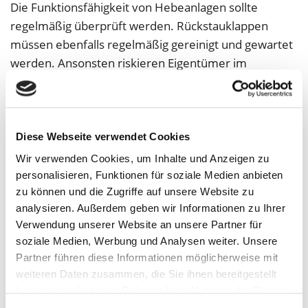
Die Funktionsfähigkeit von Hebeanlagen sollte
regelmäßig überprüft werden. Rückstauklappen
müssen ebenfalls regelmäßig gereinigt und gewartet
werden. Ansonsten riskieren Eigentümer im
Schadensfall ihren Versicherungsschutz. Nach
fachmännischer Unterweisung können Eigentümer
die Rückstauklappen sogar selbst warten. Diese
Wartung sollte dokumentiert werden, um im
Diese Webseite verwendet Cookies
Schadensfall Ärger mit der Versicherung zu
Wir verwenden Cookies, um Inhalte und Anzeigen zu
vermeiden. Auch viele Sanitärfachbetriebe bieten
personalisieren, Funktionen für soziale Medien anbieten
Wartungsverträge an.
zu können und die Zugriffe auf unsere Website zu
analysieren. Außerdem geben wir Informationen zu Ihrer
Richtige Versicherung
Verwendung unserer Website an unsere Partner für
soziale Medien, Werbung und Analysen weiter. Unsere
Rückstauschäden an privaten Häusern sind nicht
Partner führen diese Informationen möglicherweise mit
automatisch über die Hausrat- und
weiteren Daten zusammen, die Sie ihnen bereitgestellt
haben oder die sie im Rahmen Ihrer Nutzung der Dienste
Wohngebäudeversicherung abgedeckt. Meist muss
gesammelt haben.