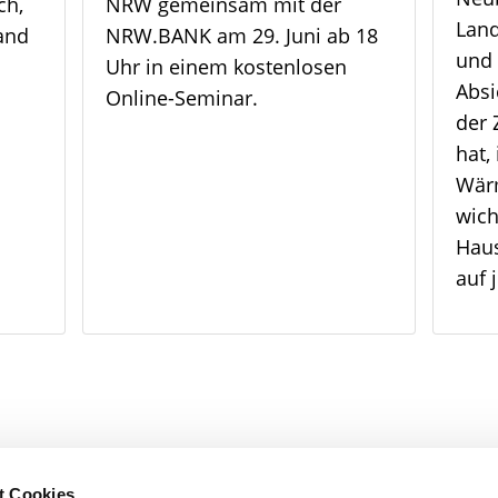
ch,
NRW gemeinsam mit der
Land
and
NRW.BANK am 29. Juni ab 18
und 
Uhr in einem kostenlosen
Absi
Online-Seminar.
der 
hat, 
Wär
wich
Haus
auf 
t Cookies