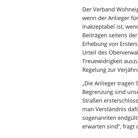
Der Verband Wohneige
wenn der Anlieger für
Inakzeptabel ist, we
Beiträgen seitens d
Erhebung von Ersters
Urteil des Oberverwa
Treuewidrigkeit auszu
Regelung zur Verjähr
„Die Anlieger tragen 
Begrenzung sind unser
Straßen ersterschloss
man Verständnis dafü
sogenannten endgülti
erwarten sind“, frag