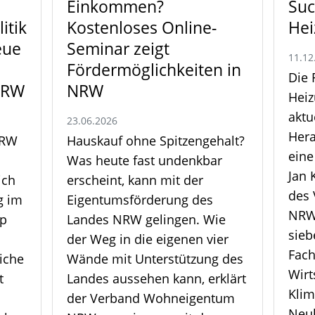
Einkommen?
Suc
itik
Kostenloses Online-
Hei
eue
Seminar zeigt
11.12
Fördermöglichkeiten in
Die 
NRW
NRW
Heiz
aktu
23.06.2026
Hera
NRW
Hauskauf ohne Spitzengehalt?
eine
Was heute fast undenkbar
Jan 
ich
erscheint, kann mit der
des
g im
Eigentumsförderung des
NRW
pp
Landes NRW gelingen. Wie
sieb
der Weg in die eigenen vier
Fac
iche
Wände mit Unterstützung des
Wirt
t
Landes aussehen kann, erklärt
Klim
der Verband Wohneigentum
Neu