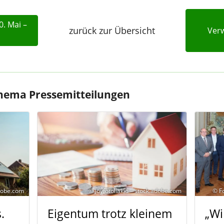
. Mai –
zurück zur Übersicht
Ver
hema Pressemitteilungen
adobe.com
© Joyfotoliakid – stock.adobe.com
© F
.
Eigentum trotz kleinem
„Wi