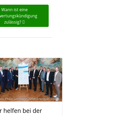
Wann ist eine
wertungskündigung
zulässig?
oto: Philip Lehmann, NRW.Energy4Climate
r helfen bei der