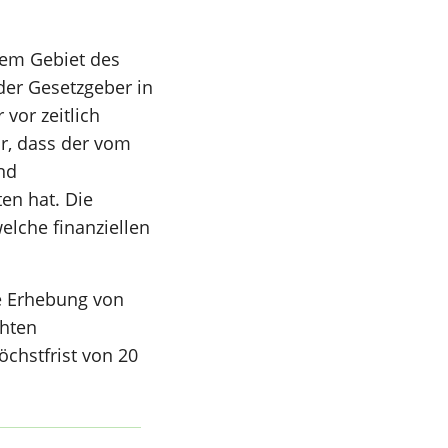
em Gebiet des
der Gesetzgeber in
or zeitlich
r, dass der vom
nd
en hat. Die
lche finanziellen
e Erhebung von
chten
öchstfrist von 20