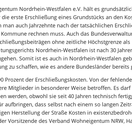
ntum Nordrhein-Westfalen e.V. hält es grundsätzlich 
 die erste Erschließung eines Grundstücks an den Kost
nn man auch Jahrzehnte nach der tatsächlichen Ersch
er Kommune rechnen muss. Auch das Bundesverwaltung
chließungsbeiträgen ohne zeitliche Höchstgrenze als 
ltungsgerichts Nordrhein-Westfalen ist nach 30 Jahre
gehen. Somit ist es auch in Nordrhein-Westfalen geb
ung zu schaffen, wie es andere Bundesländer bereits
90 Prozent der Erschließungskosten. Von der fehlende
e Mitglieder in besonderer Weise betroffen. Es darf 
en werden, obwohl sie seit 40 Jahren technisch fertigg
r aufbringen, dass selbst nach einem so langen Zeit
gen Herstellung der Straße Kosten in existenzbedr
t der Vorsitzende des Verband Wohneigentum NRW, Han