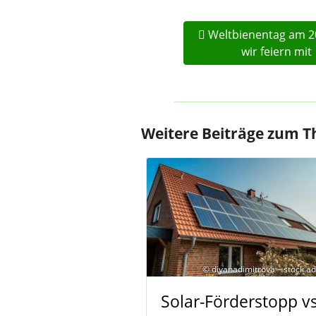
Weltbienentag am 20
wir feiern mit
Weitere Beiträge zum T
© diyanadimitrova – stock.
Solar-Förderstopp vs