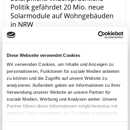
Politik gefährdet 20 Mio. neue
Solarmodule auf Wohngebäuden
in NRW
30.06.2026
Seit Jahresbeginn gilt in NRW eine Solarpflicht
für Bestandsgebäude. Zeitgleich berät die
Diese Webseite verwendet Cookies
Bundesregierung im Juli über einen Förderstopp
Wir verwenden Cookies, um Inhalte und Anzeigen zu
für private PV-Anlagen ab 2027. „Diese
personalisieren, Funktionen für soziale Medien anbieten
widersprüchliche Politik verunsichert und ist
zu können und die Zugriffe auf unsere Website zu
eine Zumutung für Verbraucher!“, sagt Jan Koch,
analysieren. Außerdem geben wir Informationen zu Ihrer
Geschäftsführer des Verband Wohneigentum
Verwendung unserer Website an unsere Partner für
NRW.
soziale Medien, Werbung und Analysen weiter. Unsere
Partner führen diese Informationen möglicherweise mit
weiteren Daten zusammen, die Sie ihnen bereitgestellt
haben oder die sie im Rahmen Ihrer Nutzung der Dienste
gesammelt haben.
Einwilligungsauswahl