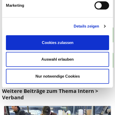
gerade bis ins hohe Alter – ein.
Marketing
Details zeigen
Schutz vor Lärm: Welche Ruhezeiten gelten wann in
NRW?
Cookies zulassen
zurück zur Übersicht
Weihnachtsbaum aufstellen: Wann ist der richtige
Auswahl erlauben
Zeitpunkt?
Nur notwendige Cookies
Weitere Beiträge zum Thema Intern >
Verband