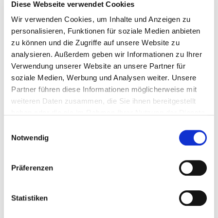
Diese Webseite verwendet Cookies
Am 13. September 2020 können Bürgerinnen und
Wir verwenden Cookies, um Inhalte und Anzeigen zu
Bürger des bevölkerungsreichsten Bundes-landes bei
personalisieren, Funktionen für soziale Medien anbieten
der Kommunalwahl in Nordrhein-Westfalen mit ihrer
zu können und die Zugriffe auf unsere Website zu
Stimme die Politik der kom-menden Jahre
analysieren. Außerdem geben wir Informationen zu Ihrer
bestimmen. Den Parteien im Landtag haben wir
Verwendung unserer Website an unsere Partner für
hierzu unsere Verbandspositi-onen mit Fragen
soziale Medien, Werbung und Analysen weiter. Unsere
zukommen lassen, die für uns und unsere Mitglieder
Partner führen diese Informationen möglicherweise mit
weiteren Daten zusammen, die Sie ihnen bereitgestellt
von Interesse sind. So-bald uns die Antworten
haben oder die sie im Rahmen Ihrer Nutzung der Dienste
vorliegen, werden wir Sie darüber informieren.
gesammelt haben.
Einwilligungsauswahl
Unermüdlicher Einsatz
Notwendig
Als Verband fühlen wir uns verantwortlich für die
Präferenzen
Förderung und den Erhalt des selbstgenutz-ten
Wohneigentums. Wir treten daher auch künftig
Statistiken
politisch weiter für das umweltverträgliche und
menschenwürdige Bauen und Wohnen – auch und