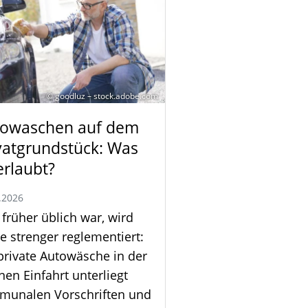
© goodluz – stock.adobe.com
owaschen auf dem
vatgrundstück: Was
 erlaubt?
.2026
früher üblich war, wird
e strenger reglementiert:
private Autowäsche in der
nen Einfahrt unterliegt
munalen Vorschriften und