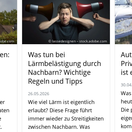
adobe.com
© lassedesignen – stock.adobe.com
en:
Was tun bei
Aut
Lärmbelästigung durch
Pri
Nachbarn? Wichtige
ist
Regeln und Tipps
30.04
Was 
26.05.2026
heut
er
Wie viel Lärm ist eigentlich
Die 
aten
erlaubt? Diese Frage führt
eige
e
immer wieder zu Streitigkeiten
kom
.
zwischen Nachbarn. Was