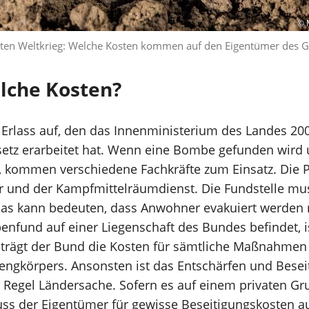
© M
ten Weltkrieg: Welche Kosten kommen auf den Eigentümer des 
lche Kosten?
n Erlass auf, den das Innenministerium des Landes 20
setz erarbeitet hat. Wenn eine Bombe gefunden wird 
, kommen verschiedene Fachkräfte zum Einsatz. Die Po
r und der Kampfmittelräumdienst. Die Fundstelle mu
Das kann bedeuten, dass Anwohner evakuiert werden
enfund auf einer Liegenschaft des Bundes befindet, i
n trägt der Bund die Kosten für sämtliche Maßnahmen
engkörpers. Ansonsten ist das Entschärfen und Besei
 Regel Ländersache. Sofern es auf einem privaten Gr
ss der Eigentümer für gewisse Beseitigungskosten 