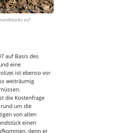
iriam Dörr – stock.adobe.com
Grundstücks zu?
07 auf Basis des
und eine
lizei ist ebenso vor
ss weiträumig
 müssen.
st die Kostenfrage
 rund um die
tigen von alten
undstück einen
aufkommen, denn er