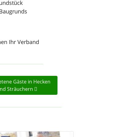
rundstück
 Baugrunds
nen Ihr Verband
tene Gäste in Hecken
nd Sträuchern