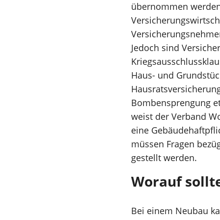
übernommen werden. 
Versicherungswirtscha
Versicherungsnehmer n
Jedoch sind Versicher
Kriegsausschlusskla
Haus- und Grundstück
Hausratsversicherung 
Bombensprengung et
weist der Verband Wo
eine Gebäudehaftpfli
müssen Fragen bezügl
gestellt werden.
Worauf sollt
Bei einem Neubau kan