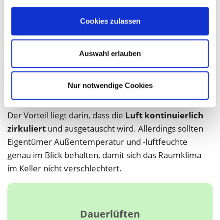
Nicht Stoßlüften
Cookies zulassen
an warmen, feuchten Tagen
Auswahl erlauben
Nur notwendige Cookies
Dauerlüften
, z. B. mit dauerhaft gekippten Fenstern,
ist nur unter ganz bestimmten Bedingungen sinnvoll.
Der Vorteil liegt darin, dass die
Luft kontinuierlich
zirkuliert
und ausgetauscht wird. Allerdings sollten
Eigentümer Außentemperatur und -luftfeuchte
genau im Blick behalten, damit sich das Raumklima
im Keller nicht verschlechtert.
Dauerlüften