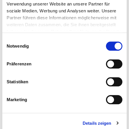
kurz gelüftet wird, kühlen Möbel und Wände nicht
Verwendung unserer Website an unsere Partner für
übermäßig aus.
soziale Medien, Werbung und Analysen weiter. Unsere
Partner führen diese Informationen möglicherweise mit
weiteren Daten zusammen, die Sie ihnen bereitgestellt
haben oder die sie im Rahmen Ihrer Nutzung der Dienste
Stoßlüften
gesammelt haben.
Einwilligungsauswahl
Notwendig
an kalten, trockenen Tagen
bei Frost
Präferenzen
im Sommer morgens, wenn sich die
Bedingungen rasch ändern und die
Statistiken
Luftfeuchtigkeit steigt
Marketing
Details zeigen