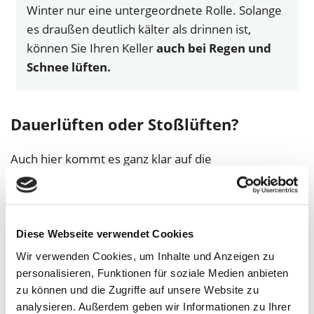
Winter nur eine untergeordnete Rolle. Solange
es draußen deutlich kälter als drinnen ist,
können Sie Ihren Keller
auch bei Regen und
Schnee lüften.
Dauerlüften oder Stoßlüften?
Auch hier kommt es ganz klar auf die
Außenbedingungen
an. Zwar gilt Stoßlüften oft als
bessere Variante – bei den falschen Bedingungen
kann dies aber ebenso fatal sein. Genauer gesagt:
Diese Webseite verwendet Cookies
Stoßlüften
bringt viel, wenn die Außenluft kalt und
Wir verwenden Cookies, um Inhalte und Anzeigen zu
trocken ist. Dann kann man mit weit geöffneten
personalisieren, Funktionen für soziale Medien anbieten
Fenstern
in kurzer Zeit viel Luft austauschen
und
zu können und die Zugriffe auf unsere Website zu
die
Feuchtigkeit senken
. Der große Vorteil: Da nur
analysieren. Außerdem geben wir Informationen zu Ihrer