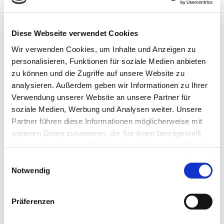
Warum sollte man Rasen kalken?
Diese Webseite verwendet Cookies
Das
Kalken des Rasens
ist eine wichtige Maßnahme,
Wir verwenden Cookies, um Inhalte und Anzeigen zu
um die
Bodenqualität zu verbessern
und trägt dazu
personalisieren, Funktionen für soziale Medien anbieten
bei, ein
optimales Rasenwachstum
zu erhalten und
zu können und die Zugriffe auf unsere Website zu
zu verbessern.
analysieren. Außerdem geben wir Informationen zu Ihrer
Verwendung unserer Website an unsere Partner für
1. Optimalen pH-Wert wiederherstellen
soziale Medien, Werbung und Analysen weiter. Unsere
Partner führen diese Informationen möglicherweise mit
Rasengräser benötigen je nach Bodenart einen
weiteren Daten zusammen, die Sie ihnen bereitgestellt
neutralen bis leicht sauren pH-Wert
(ca. 5,5–7,0),
haben oder die sie im Rahmen Ihrer Nutzung der Dienste
um
Nährstoffe optimal aufnehmen
zu können.
gesammelt haben.
Einwilligungsauswahl
Notwendig
2. Bessere Bodenstruktur durch Calcium
Präferenzen
Das
im Kalk enthaltene Calcium
verbessert die
Bodenstruktur durch die
Verkittung von