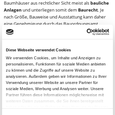
Baumhäuser aus rechtlicher Sicht meist als
bauliche
Anlagen
und unterliegen somit dem
Baurecht
. Je
nach Größe, Bauweise und Ausstattung kann daher
eine Genehmigung durch das Bauordnungsamt
erforderlich werden.
Aber:
„Normale“
Baumhäuser zum Spielen
im
eigenen Garten sind in NRW in der Regel
Diese Webseite verwendet Cookies
genehmigungsfrei
. Dank ihrer geringen Größe und
Wir verwenden Cookies, um Inhalte und Anzeigen zu
fehlenden Ausstattung (z. B. keine Toiletten, keine
personalisieren, Funktionen für soziale Medien anbieten
Kochstellen) sind sie nach aktueller Rechtslage in
zu können und die Zugriffe auf unsere Website zu
NRW sogar
verfahrensfrei
: Das regelt § 62 der
analysieren. Außerdem geben wir Informationen zu Ihrer
Landesbauordnung. Vor dem Bau ist daher auch
Verwendung unserer Website an unsere Partner für
soziale Medien, Werbung und Analysen weiter. Unsere
keine Bauanzeige bei der Baubehörde erforderlich.
Partner führen diese Informationen möglicherweise mit
Ob eine Baugenehmigung oder Bauanzeige nötig ist,
weiteren Daten zusammen, die Sie ihnen bereitgestellt
haben oder die sie im Rahmen Ihrer Nutzung der Dienste
hängt in NRW von diesen Kriterien ab:
gesammelt haben.