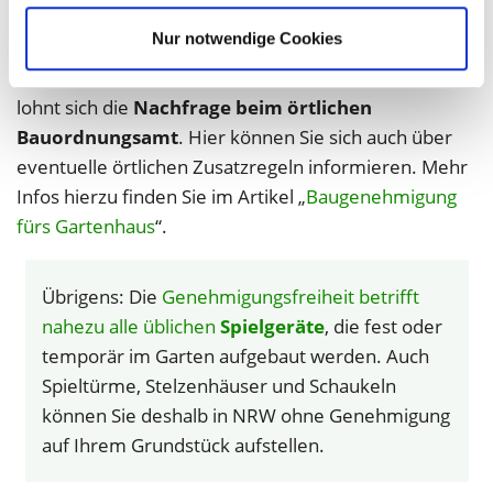
relevant sein. Dieser gibt mit Baufenstern und nicht
Nur notwendige Cookies
überbaubaren Flächen vor, wo Gebäude stehen
dürfen und wo nicht. Bei einem solchen Bauvorhaben
lohnt sich die
Nachfrage beim örtlichen
Bauordnungsamt
. Hier können Sie sich auch über
eventuelle örtlichen Zusatzregeln informieren. Mehr
Infos hierzu finden Sie im Artikel „
Baugenehmigung
fürs Gartenhaus
“.
Übrigens: Die
Genehmigungsfreiheit betrifft
nahezu alle üblichen
Spielgeräte
, die fest oder
temporär im Garten aufgebaut werden. Auch
Spieltürme, Stelzenhäuser und Schaukeln
können Sie deshalb in NRW ohne Genehmigung
auf Ihrem Grundstück aufstellen.