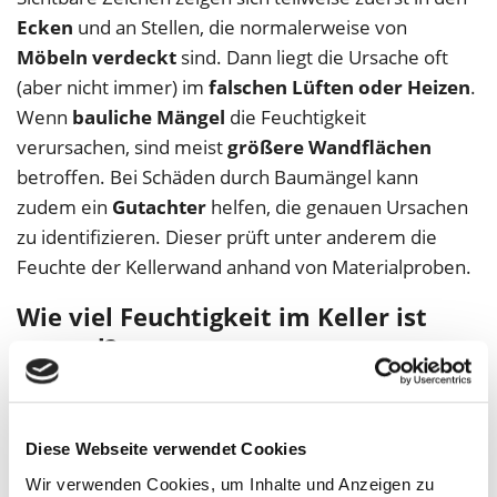
Ecken
und an Stellen, die normalerweise von
Möbeln verdeckt
sind. Dann liegt die Ursache oft
(aber nicht immer) im
falschen Lüften oder Heizen
.
Wenn
bauliche Mängel
die Feuchtigkeit
verursachen, sind meist
größere Wandflächen
betroffen. Bei Schäden durch Baumängel kann
zudem ein
Gutachter
helfen, die genauen Ursachen
zu identifizieren. Dieser prüft unter anderem die
Feuchte der Kellerwand anhand von Materialproben.
Wie viel Feuchtigkeit im Keller ist
normal?
Hier kommt es auf die Nutzung an: Allgemein gilt
eine Luftfeuchtigkeit von
50 bis 65 Prozent
für
Diese Webseite verwendet Cookies
Lagerräume als angemessen. Wird der Keller
Wir verwenden Cookies, um Inhalte und Anzeigen zu
bewohnt (z. B. als Souterrainwohnung oder