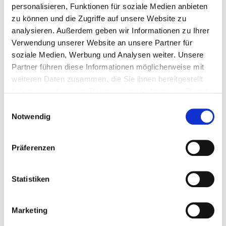
personalisieren, Funktionen für soziale Medien anbieten
Hobbyraum), sollten sich die Messwerte zwischen
40
zu können und die Zugriffe auf unsere Website zu
und 60 Prozent
bewegen. Mehr als 65 Prozent sollte
analysieren. Außerdem geben wir Informationen zu Ihrer
die Luftfeuchte im Keller nicht betragen – denn bei
Verwendung unserer Website an unsere Partner für
dauerhaft hohen Werten können sich Schimmelpilze
soziale Medien, Werbung und Analysen weiter. Unsere
vermehren. Alle Infos rund um Schimmel in
Partner führen diese Informationen möglicherweise mit
Gebäuden finden Sie in unserem
großen Schimmel-
weiteren Daten zusammen, die Sie ihnen bereitgestellt
haben oder die sie im Rahmen Ihrer Nutzung der Dienste
Check
.
gesammelt haben.
Einwilligungsauswahl
Was kann man gegen feuchte Keller
Notwendig
tun?
Präferenzen
Häufig hängt ein feuchter Keller mit falschem Lüften
oder unproblematischen Mängeln zusammen. Dann
Statistiken
können schon kleine Maßnahmen dazu beitragen, die
Feuchtigkeit im Keller zu beseitigen:
Marketing
Richtig lüften:
Durch gezieltes Lüften an kalten