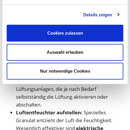
Tagen können Sie die Feuchtigkeit in Ihrem
Keller regulieren. Was dabei genau zu beachten
Details zeigen
ist, lesen Sie in unserem Beitrag "
Keller lüften
".
Fenster abdichten:
Nur, wenn Fenster und
Cookies zulassen
Türen dicht schließen, können Sie den
Luftaustausch und damit die Luftfeuchte im
Keller kontrollieren.
Auswahl erlauben
Lüftungsanlage einbauen:
In Kellern ohne
(große) Fenster können Schächte oder
Nur notwendige Cookies
Wandöffnungen für den Luftaustausch sorgen.
Besonders praktisch sind automatische
Lüftungsanlagen, die je nach Bedarf
selbstständig die Lüftung aktivieren oder
abschalten.
Luftentfeuchter aufstellen:
Spezielles
Granulat entzieht der Luft die Feuchtigkeit.
Wesentlich effektiver sind
elektrische