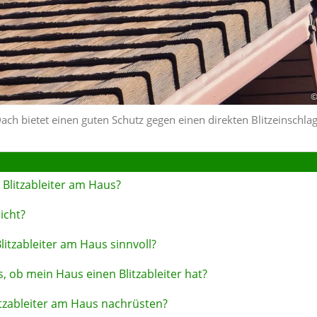
© 
Dach bietet einen guten Schutz gegen einen direkten Blitzeinschla
 Blitzableiter am Haus?
licht?
litzableiter am Haus sinnvoll?
, ob mein Haus einen Blitzableiter hat?
tzableiter am Haus nachrüsten?