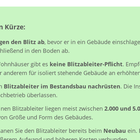
n Kürze:
gen den Blitz ab
, bevor er in ein Gebäude einschlage
chließend in den Boden ab.
Wohnhäuser gibt es
keine Blitzableiter-Pflicht
. Empf
er anderem für isoliert stehende Gebäude an erhöhten
en
Blitzableiter im Bestandsbau nachrüsten
. Die In
chbetrieb überlassen.
inen Blitzableiter liegen meist zwischen
2.000 und 5.
von Größe und Form des Gebäudes.
lanen Sie den Blitzableiter bereits beim
Neubau
ein. 
rößerem Aufwand und höheren Kosten verbunden.