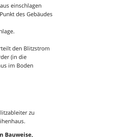
Haus einschlagen
n Punkt des Gebäudes
nlage.
eilt den Blitzstrom
er (in die
Haus im Boden
litzableiter zu
Reihenhaus.
n Bauweise,