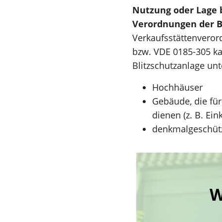
Nutzung oder Lage 
Verordnungen der 
Verkaufsstättenveror
bzw. VDE 0185-305 kann
Blitzschutzanlage un
Hochhäuser
Gebäude, die fü
dienen (z. B. Ei
denkmalgeschüt
W