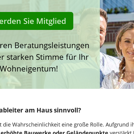
rden Sie Mitglied
ren Beratungsleistungen
r starken Stimme für Ihr
Wohneigentum!
zableiter am Haus sinnvoll?
lt die Wahrscheinlichkeit eine große Rolle. Aufgrund i
n
erhöhte Bauwerke oder Geländepunkte
verstärkt 