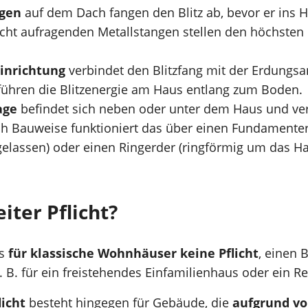
ngen
auf dem Dach fangen den Blitz ab, bevor er ins 
echt aufragenden Metallstangen stellen den höchste
inrichtung
verbindet den Blitzfang mit der Erdungsa
führen die Blitzenergie am Haus entlang zum Boden.
age
befindet sich neben oder unter dem Haus und vert
h Bauweise funktioniert das über einen Fundamenterd
gelassen) oder einen Ringerder (ringförmig um das 
eiter Pflicht?
es
für klassische Wohnhäuser keine Pflicht
, einen B
 z. B. für ein freistehendes Einfamilienhaus oder ein 
licht
besteht hingegen für Gebäude, die
aufgrund vo