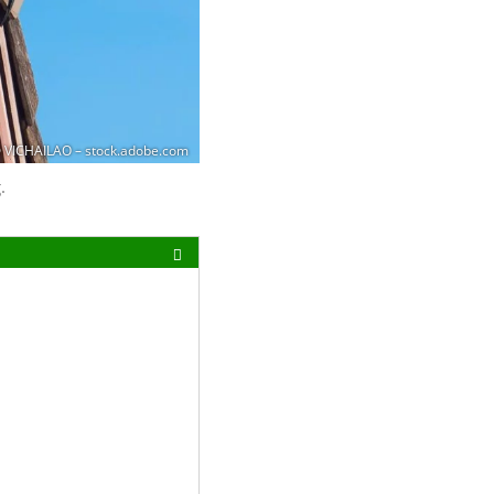
VICHAILAO – stock.adobe.com
g.