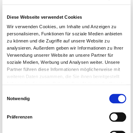
letzten Jahr erfolgreich abgeschlossen. Nach
mehreren Jahren der Planung wurde endlich ein
Diese Webseite verwendet Cookies
zentraler Ort für die Lagerung von Geräten und
Wir verwenden Cookies, um Inhalte und Anzeigen zu
Materialien geschaffen: Ein Geräte-Container wurde
personalisieren, Funktionen für soziale Medien anbieten
direkt neben dem zentralen Spielplatz aufgestellt, für
zu können und die Zugriffe auf unsere Website zu
den die Gemeinschaft schon seit einigen Jahren eine
analysieren. Außerdem geben wir Informationen zu Ihrer
Partnerschaft übernommen hat.
Verwendung unserer Website an unsere Partner für
soziale Medien, Werbung und Analysen weiter. Unsere
„Nach dreieinhalb Jahren mit Abstimmungen
Partner führen diese Informationen möglicherweise mit
zwischen uns und der Stadt Dortmund sind wir froh,
weiteren Daten zusammen, die Sie ihnen bereitgestellt
unser Material zentral in einem Container am
haben oder die sie im Rahmen Ihrer Nutzung der Dienste
Spielplatz aufbewahren zu können“, so Deymann.
gesammelt haben.
Einwilligungsauswahl
„Die Mitglieder profitieren davon erheblich, da wir
Notwendig
unsere Geräte kostenfrei verleihen und jetzt nicht
mehr mit dem Auto zu einer angemieteten Garage in
Präferenzen
der Umgebung fahren müssen.“