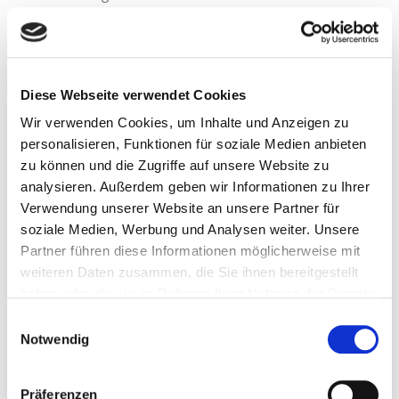
Checkliste Hausbesichtigung: Darauf
müssen Sie beim Hauskauf achten
Diese Webseite verwendet Cookies
Wir verwenden Cookies, um Inhalte und Anzeigen zu
Lassen Sie die Immobilie auf sich wirken,
notieren
personalisieren, Funktionen für soziale Medien anbieten
Sie den ersten Eindruck
und lassen Sie sich nicht
zu können und die Zugriffe auf unsere Website zu
vom Makler unter Druck setzen. Wirkt die Immobilie
analysieren. Außerdem geben wir Informationen zu Ihrer
gepflegt? In welchem Zustand ist der Garten?
Verwendung unserer Website an unsere Partner für
soziale Medien, Werbung und Analysen weiter. Unsere
Außerdem sollten Sie folgende Punkte unserer
Partner führen diese Informationen möglicherweise mit
Checkliste
kritisch in Augenschein nehmen:
weiteren Daten zusammen, die Sie ihnen bereitgestellt
Alle Räume besichtigen:
auch alle Kellerräume,
haben oder die sie im Rahmen Ihrer Nutzung der Dienste
gesammelt haben.
Nischen und Abstellkammern – dort könnten
Einwilligungsauswahl
Notwendig
sich Schäden oder Mängel verstecken.
Dach:
Wie ist der Zustand und die Isolierung?
Sind Bauarbeiten notwendig?
Präferenzen